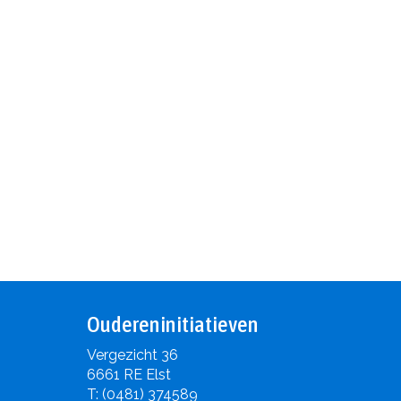
Oudereninitiatieven
Vergezicht 36
6661 RE Elst
T: (0481) 374589