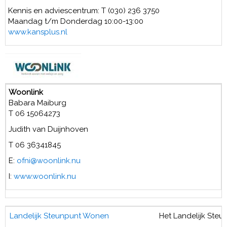
Kennis en adviescentrum: T (030) 236 3750
Maandag t/m Donderdag 10:00-13:00
www.kansplus.nl
Woonlink
Babara Maiburg
T 06 15064273
Judith van Duijnhoven
T 06 36341845
E:
ofni
@woonlink.nu
I:
www.woonlink.nu
Landelijk Steunpunt Wonen
Het Landelijk Steu