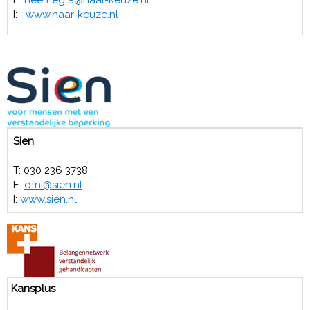
E:
neemegla
@naar-keuze.nl
I:
www.naar-keuze.nl
Sien
T: 030 236 3738
E:
ofni
@sien.nl
I:
www.sien.nl
Kansplus