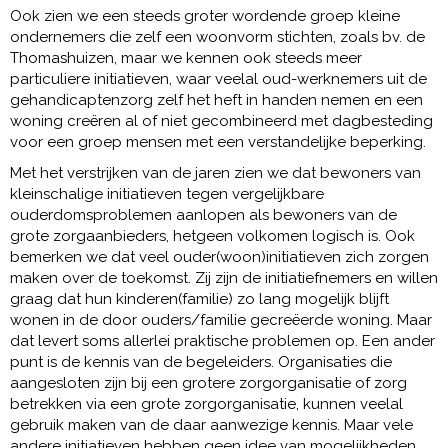
Ook zien we een steeds groter wordende groep kleine
ondernemers die zelf een woonvorm stichten, zoals bv. de
Thomashuizen, maar we kennen ook steeds meer
particuliere initiatieven, waar veelal oud-werknemers uit de
gehandicaptenzorg zelf het heft in handen nemen en een
woning creëren al of niet gecombineerd met dagbesteding
voor een groep mensen met een verstandelijke beperking.
Met het verstrijken van de jaren zien we dat bewoners van
kleinschalige initiatieven tegen vergelijkbare
ouderdomsproblemen aanlopen als bewoners van de
grote zorgaanbieders, hetgeen volkomen logisch is. Ook
bemerken we dat veel ouder(woon)initiatieven zich zorgen
maken over de toekomst. Zij zijn de initiatiefnemers en willen
graag dat hun kinderen(familie) zo lang mogelijk blijft
wonen in de door ouders/familie gecreëerde woning. Maar
dat levert soms allerlei praktische problemen op. Een ander
punt is de kennis van de begeleiders. Organisaties die
aangesloten zijn bij een grotere zorgorganisatie of zorg
betrekken via een grote zorgorganisatie, kunnen veelal
gebruik maken van de daar aanwezige kennis. Maar vele
andere initiatieven hebben geen idee van mogelijkheden.