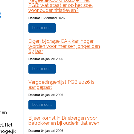
Regeerakkoord 2026 en het
PGB: wat staat er op het spel
voor ouderinitiatieven?
g
Datum:
16 februari 2026
Lees meer...
Eigen bijdrage CAK kan hoger
worden voor mensen jonger dan
67 jaar.
Datum:
04 januari 2026
Lees meer...
Vergoedingenlijst PGB 2026 is
aangepast
Datum:
04 januari 2026
Lees meer...
men
Bijeenkomst in Driebergen voor
betrokkenen bij ouderinitiatieven
l. Het
mogelijk
Datum:
04 januari 2026